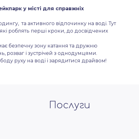
йкпарк у місті для справжніх 
ингу,  та активного відпочинку на воді. Тут 
які роблять перші кроки, до досвідчених 
є безпечну зону катання та дружню 
ь, розваг і зустрічей з однодумцями.
боду руху на воді і зарядитися драйвом!
Послуги