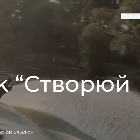
Про на
k “Створюй
творюй хвилю»