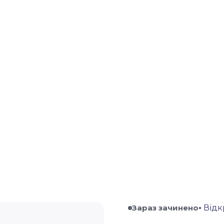
Зараз зачинено
•
Відкр