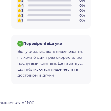
5
0%
4
0%
3
0%
2
0%
1
0%
Перевірені відгуки
Відгуки залишають лише клієнти,
які хоча б один раз скористалися
послугами компанії. Це гарантує,
що публікуються лише чесні та
достовірні відгуки.
ивається о 11:00