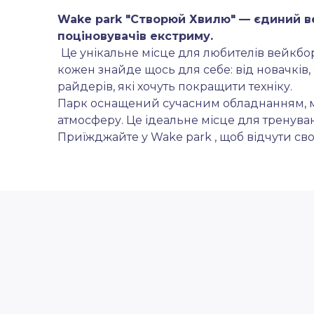
Wake park "Створюй Хвилю" — єдиний ве
поціновувачів екстриму.
Це унікальне місце для любителів вейкборд
кожен знайде щось для себе: від новачків, 
райдерів, які хочуть покращити техніку.
Парк оснащений сучасним обладнанням, ма
атмосферу. Це ідеальне місце для тренуван
Приїжджайте у Wake park , щоб відчути сво