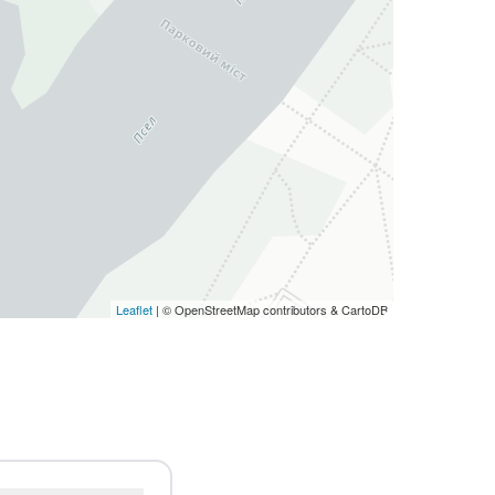
Leaflet
| © OpenStreetMap contributors & CartoDB