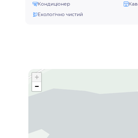
Кондиціонер
Кав
Екологічно чистий
+
−